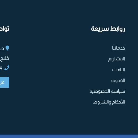
روابط سريعة
تواص
خدماتنا
دبي
خليج 
المشاريع
71+
الباقات
المدونة
عر
سياسة الخصوصية
الأحكام والشروط